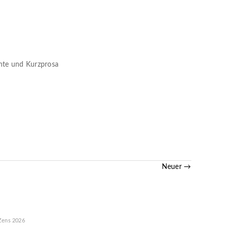
chte und Kurzprosa
Neuer →
Zens
2026