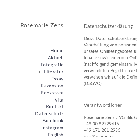
Rosemarie Zens
Datenschutzerklärung
Diese Datenschutzerklärung
Verarbeitung von personen
Home
unseres Onlineangebotes u
Inhalte sowie externen Onli
Aktuell
(nachfolgend gemeinsam bez
+
Fotografie
verwendeten Begrifflichkeit
+
Literatur
verweisen wir auf die Defi
Essay
(DSGVO).
Rezension
Bookstore
Vita
Verantwortlicher
Kontakt
Datenschutz
Rosemarie Zens / VG Bildk
Facebook
+49 30 89729416
Instagram
+49 171 201 2935
English
rozs@zens.info