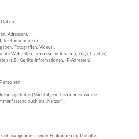
n Daten
en, Adressen).
il, Telefonnummern).
ngaben, Fotografien, Videos).
chte Webseiten, Interesse an Inhalten, Zugriffszeiten).
n (z.B., Geräte-Informationen, IP-Adressen).
 Personen
nlineangebotes (Nachfolgend bezeichnen wir die
mmenfassend auch als „Nutzer“).
g
 Onlineangebotes, seiner Funktionen und Inhalte.