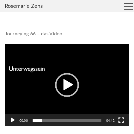
Rosemarie Zens
Journeying 66 – das Video
Video-
Player
00:00
04:42