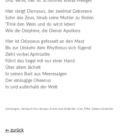
Und Verse, hier ist Schönheit etwas Heiliges
Hier steigt Dionysos, der zweimal Geborene
Sohn des Zeus, hinab seine Mutter zu finden
‘Trink den Wein und du wirst leben’
Wie die Delphine, die Diener Apollons
Hier ist Odysseus gefesselt an den Mast
Bis zur Umkehr dem Rhythmus sich fügend
Zieht vorbei Aphrodite
Führt das Segel mit nur einer Hand
Über allem lächelt
In seinen Bart aus Meeresalgen
Der einäugige Okeanus
In und außerhalb der Welt
Lichtungen, Jahrbuch für Literatur, Kunst und Zeitkritik. Graz 1996. Sieben Gedichte.
zurück
←