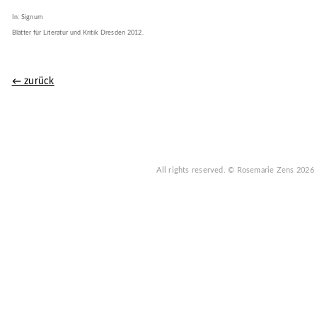
In: Signum
Blätter für Literatur und Kritik Dresden 2012.
zurück
←
All rights reserved.
© Rosemarie Zens
2026