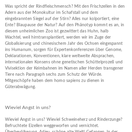
Was spricht der Rindfleischmensch? Mit den Frischzellen in den
Adern aus der Monokultur im Schafstall und dem
eingebrannten Siegel auf der Stirn? Alles nur kolportiert, eine
Ente? Blaupause der Natur? Auf den Phänotyp kommt es an, in
diesem unheimlichen Zoo ist gezwittert das Huhn, halb
Wachtel, weil hirntransplantiert, werden wir im Zuge der
Globalisierung und chinesischem Jahr des Ochsen eingespannt
ins Humanum, sorgen für Expertenkonferenzen über Genome,
Deklarationen, Konventionen, klare weltweite Absprachen,
internationalen Konsens ohne genetischen Schüttelprozeß und
Vivisektion der Keimbahnen im Namen aller Herden transgener
Tiere nach Paragraph sechs zum Schutz der Würde.
Mitgeschöpfe haben dem homo sapiens zu dienen in
Güterabwägung.
Wieviel Angst in uns?
Wieviel Angst in uns? Wieviel Schweineherz und Rinderzunge?
Befruchtete Eizellen weggeworfen und vernichtet.
Überbevölkerung. Adieu, schöne alte Welt! Gefangen. In der