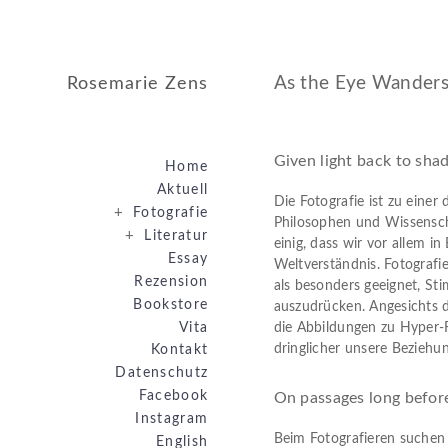
As the Eye Wanders
Rosemarie Zens
Given light back to sh
Home
Aktuell
Die Fotografie ist zu einer 
+
Fotografie
Philosophen und Wissensch
+
Literatur
einig, dass wir vor allem i
Essay
Weltverständnis. Fotografie
Rezension
als besonders geeignet, S
Bookstore
auszudrücken. Angesichts d
Vita
die Abbildungen zu Hyper-R
dringlicher unsere Beziehun
Kontakt
Datenschutz
Facebook
On passages long befor
Instagram
Beim Fotografieren suchen 
English