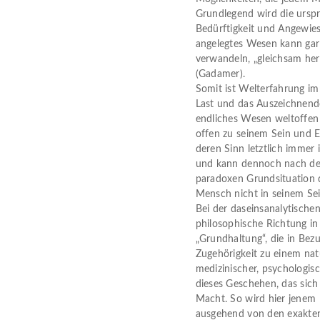
Grundlegend wird die urspr
Bedürftigkeit und Angewies
angelegtes Wesen kann gar 
verwandeln, „gleichsam he
(Gadamer).
Somit ist Welterfahrung i
Last und das Auszeichnende
endliches Wesen weltoffen i
offen zu seinem Sein und E
deren Sinn letztlich immer 
und kann dennoch nach dem
paradoxen Grundsituation 
Mensch nicht in seinem Sei
Bei der daseinsanalytische
philosophische Richtung in
„Grundhaltung“, die in Bez
Zugehörigkeit zu einem nat
medizinischer, psychologis
dieses Geschehen, das sich
Macht. So wird hier jenem
ausgehend von den exakten