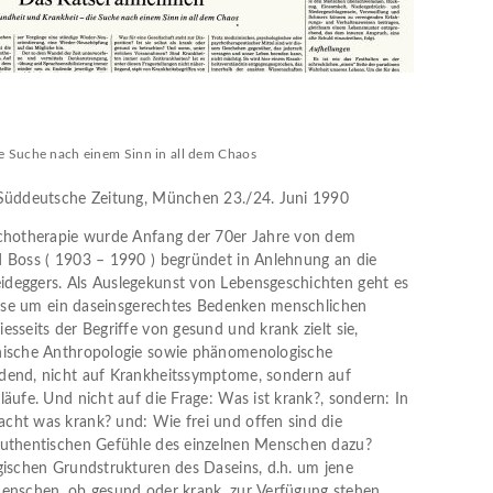
e Suche nach einem Sinn in all dem Chaos
 Süddeutsche Zeitung, München 23./24. Juni 1990
ychotherapie wurde Anfang der 70er Jahre von dem
d Boss ( 1903 – 1990 ) begründet in Anlehnung an die
deggers. Als Auslegekunst von Lebensgeschichten geht es
weise um ein daseinsgerechtes Bedenken menschlichen
sseits der Begriffe von gesund und krank zielt sie,
nische Anthropologie sowie phänomenologische
dend, nicht auf Krankheitssymptome, sondern auf
äufe. Und nicht auf die Frage: Was ist krank?, sondern: In
cht was krank? und: Wie frei und offen sind die
authentischen Gefühle des einzelnen Menschen dazu?
gischen Grundstrukturen des Daseins, d.h. um jene
enschen, ob gesund oder krank, zur Verfügung stehen.