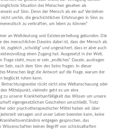
ünglichste Situation des Menschen gesehen als
ensein auf Sinn. Denn der Mensch als ein auf Verstehen
nicht umhin, die geschichtlichen Erfahrungen in Sinn zu
rmeneutisch zu verkraften, um leben zu können“
mmer an Weltdeutung und Existenzerhellung gebunden. Die
 des menschlichen Daseins dabei ist, dass der Mensch als
st, zugleich „schuldig“ und ungesichert, dass er aber auch
xistenzvollzug einen Zugang hat. Ausgesetzt in der Welt,
in Frage steht, muss er sein „endliches“ Dasein, austragen
 Sein, nach dem Sinn des Seins fragen. In dieser
des Menschen liegt die Antwort auf die Frage, warum der
n beglückt ruhen kann.
n Betrachtungsweise rückt nicht eine Weltanschauung oder
 den Mittelpunkt, vielmehr geht es um eine
ug zu unserer Krankheitsanfälligkeit das Wissen um unsere
urhaft eigengesetzlichen Geschehen umschließt. Trotz
cher oder psychotherapeutischer Mittel haben wir über
 jederzeit versagen und unser Leben beenden kann, keine
 Krankheitsverständnis entgegen gesprochen, das
 Wissenschaften keinen Begriff von schicksalhaften