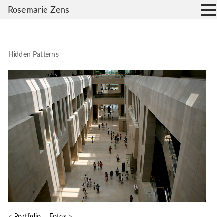
Rosemarie Zens
Hidden Patterns
<
Portfolio
Fotos
>