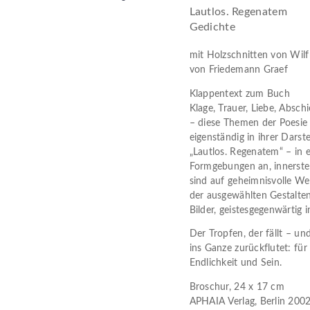
Lautlos. Regenatem
Gedichte
mit Holzschnitten von Wil
von Friedemann Graef
Klappentext zum Buch
Klage, Trauer, Liebe, Abs
– diese Themen der Poesie 
eigenständig in ihrer Darste
„Lautlos. Regenatem“ – in 
Formgebungen an, innerste
sind auf geheimnisvolle We
der ausgewählten Gestalten
Bilder, geistesgegenwärtig 
Der Tropfen, der fällt – un
ins Ganze zurückflutet: für 
Endlichkeit und Sein.
Broschur, 24 x 17 cm
APHAIA Verlag, Berlin 20