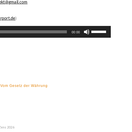
rekt@gmail.com
rport.de
)
Pfeiltasten
00:00
Hoch/Runter
benutzen,
um
die
Lautstärke
zu
regeln.
Vom Gesetz der Währung
Zens
2026