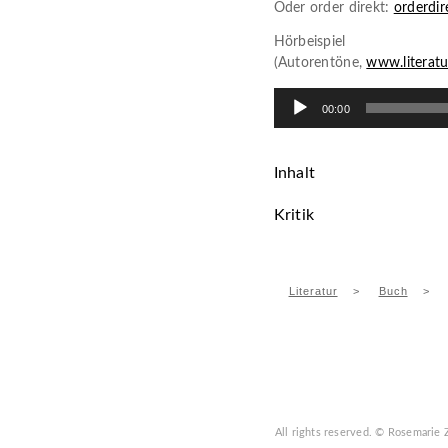
Oder order direkt:
orderdi
Hörbeispiel
(Autorentöne,
www.literatu
Audio-
00:00
Player
Inhalt
Kritik
Literatur
>
Buch
>
All rights reserved.
© Rosemarie 