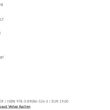
ng
LT
l
d
egt
09 / ISBN 978-3-89086-526-3 / EUR 19,00
baud Verlag Aachen